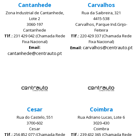
Cantanhede
Carvalhos
Zona Industrial de Cantanhede,
Rua da Saibreira, 321
Lote 2
4415-538
3060-197
Carvalhos, Parque Ind.Grijo-
Cantanhede
Feiteira
Tlf.:
231 429 042 (Chamada Rede
Tlf.:
220 429 337 (Chamada Rede
Fixa Nacional)
Fixa Nacional)
carvalhos@centrauto.pt
Email:
Email:
cantanhede@centrauto.pt
Cesar
Coimbra
Rua do Castelo, 551
Rua Adriano Lucas, Lote 6
3700-602
3020-430
Cesar
Coimbra
Tlf.:
256 852 077 (Chamada Rede
Tlf.:
239 432 365 (Chamada Rede