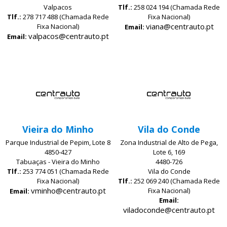
Valpacos
Tlf.:
258 024 194 (Chamada Rede
Tlf.:
278 717 488 (Chamada Rede
Fixa Nacional)
viana@centrauto.pt
Fixa Nacional)
Email:
valpacos@centrauto.pt
Email:
Vieira do Minho
Vila do Conde
Parque Industrial de Pepim, Lote 8
Zona Industrial de Alto de Pega,
4850-427
Lote 6, 169
Tabuaças - Vieira do Minho
4480-726
Tlf.:
253 774 051 (Chamada Rede
Vila do Conde
Fixa Nacional)
Tlf.:
252 069 240 (Chamada Rede
vminho@centrauto.pt
Fixa Nacional)
Email:
Email:
viladoconde@centrauto.pt