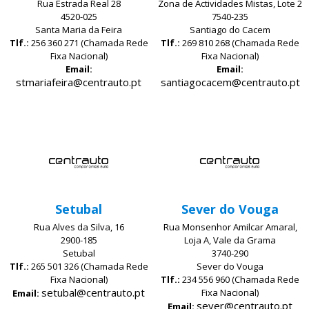
Rua Estrada Real 28
Zona de Actividades Mistas, Lote 2
4520-025
7540-235
Santa Maria da Feira
Santiago do Cacem
Tlf.:
256 360 271 (Chamada Rede
Tlf.:
269 810 268 (Chamada Rede
Fixa Nacional)
Fixa Nacional)
Email:
Email:
stmariafeira@centrauto.pt
santiagocacem@centrauto.pt
Setubal
Sever do Vouga
Rua Alves da Silva, 16
Rua Monsenhor Amilcar Amaral,
2900-185
Loja A, Vale da Grama
Setubal
3740-290
Tlf.:
265 501 326 (Chamada Rede
Sever do Vouga
Fixa Nacional)
Tlf.:
234 556 960 (Chamada Rede
setubal@centrauto.pt
Fixa Nacional)
Email:
sever@centrauto.pt
Email: