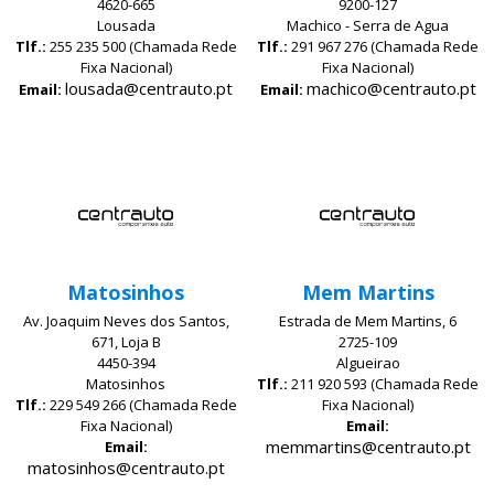
4620-665
9200-127
Lousada
Machico - Serra de Agua
Tlf.:
255 235 500 (Chamada Rede
Tlf.:
291 967 276 (Chamada Rede
Fixa Nacional)
Fixa Nacional)
lousada@centrauto.pt
machico@centrauto.pt
Email:
Email:
Matosinhos
Mem Martins
Av. Joaquim Neves dos Santos,
Estrada de Mem Martins, 6
671, Loja B
2725-109
4450-394
Algueirao
Matosinhos
Tlf.:
211 920 593 (Chamada Rede
Tlf.:
229 549 266 (Chamada Rede
Fixa Nacional)
Fixa Nacional)
Email:
memmartins@centrauto.pt
Email:
matosinhos@centrauto.pt