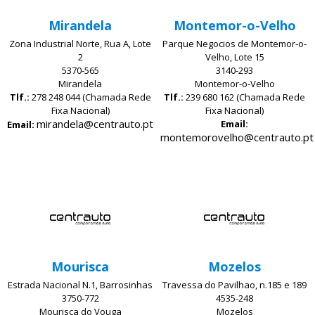
Mirandela
Montemor-o-Velho
Zona Industrial Norte, Rua A, Lote
Parque Negocios de Montemor-o-
2
Velho, Lote 15
5370-565
3140-293
Mirandela
Montemor-o-Velho
Tlf.:
278 248 044 (Chamada Rede
Tlf.:
239 680 162 (Chamada Rede
Fixa Nacional)
Fixa Nacional)
mirandela@centrauto.pt
Email:
Email:
montemorovelho@centrauto.pt
Mourisca
Mozelos
Estrada Nacional N.1, Barrosinhas
Travessa do Pavilhao, n.185 e 189
3750-772
4535-248
Mourisca do Vouga
Mozelos