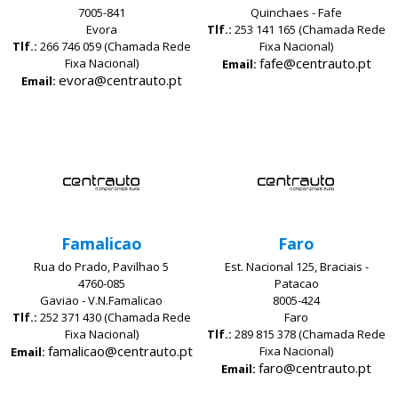
7005-841
Quinchaes - Fafe
Evora
Tlf.:
253 141 165 (Chamada Rede
Tlf.:
266 746 059 (Chamada Rede
Fixa Nacional)
fafe@centrauto.pt
Fixa Nacional)
Email:
evora@centrauto.pt
Email:
Famalicao
Faro
Rua do Prado, Pavilhao 5
Est. Nacional 125, Braciais -
4760-085
Patacao
Gaviao - V.N.Famalicao
8005-424
Tlf.:
252 371 430 (Chamada Rede
Faro
Fixa Nacional)
Tlf.:
289 815 378 (Chamada Rede
famalicao@centrauto.pt
Fixa Nacional)
Email:
faro@centrauto.pt
Email: