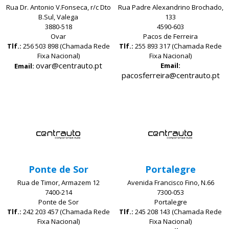
Rua Dr. Antonio V.Fonseca, r/c Dto
Rua Padre Alexandrino Brochado,
B.Sul, Valega
133
3880-518
4590-603
Ovar
Pacos de Ferreira
Tlf.:
256 503 898 (Chamada Rede
Tlf.:
255 893 317 (Chamada Rede
Fixa Nacional)
Fixa Nacional)
ovar@centrauto.pt
Email:
Email:
pacosferreira@centrauto.pt
Ponte de Sor
Portalegre
Rua de Timor, Armazem 12
Avenida Francisco Fino, N.66
7400-214
7300-053
Ponte de Sor
Portalegre
Tlf.:
242 203 457 (Chamada Rede
Tlf.:
245 208 143 (Chamada Rede
Fixa Nacional)
Fixa Nacional)