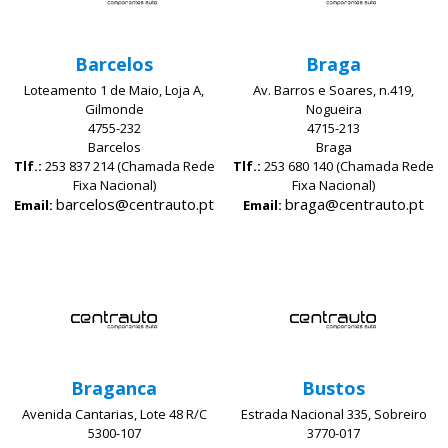
Barcelos
Braga
Loteamento 1 de Maio, Loja A,
Av. Barros e Soares, n.419,
Gilmonde
Nogueira
4755-232
4715-213
Barcelos
Braga
Tlf.:
253 837 214 (Chamada Rede
Tlf.:
253 680 140 (Chamada Rede
Fixa Nacional)
Fixa Nacional)
barcelos@centrauto.pt
braga@centrauto.pt
Email:
Email:
Braganca
Bustos
Avenida Cantarias, Lote 48 R/C
Estrada Nacional 335, Sobreiro
5300-107
3770-017