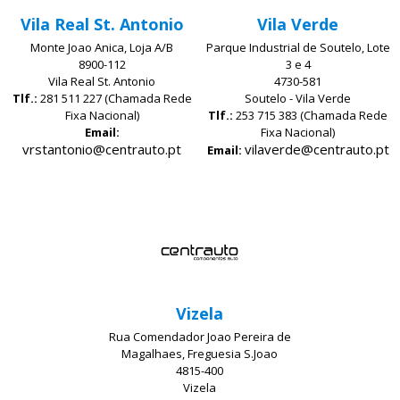
Vila Real St. Antonio
Vila Verde
Monte Joao Anica, Loja A/B
Parque Industrial de Soutelo, Lote
8900-112
3 e 4
Vila Real St. Antonio
4730-581
Tlf.:
281 511 227 (Chamada Rede
Soutelo - Vila Verde
Fixa Nacional)
Tlf.:
253 715 383 (Chamada Rede
Email:
Fixa Nacional)
vrstantonio@centrauto.pt
vilaverde@centrauto.pt
Email:
Vizela
Rua Comendador Joao Pereira de
Magalhaes, Freguesia S.Joao
4815-400
Vizela