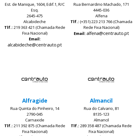
Est. de Manique, 1604, Edif.1, R/C
Rua Bernardino Machado, 171
Esq.
4445-036
2645-475
Alfena
Alcabideche
Tlf.:
(+351) 223 213 766 (Chamada
Tlf.:
219 363 421 (Chamada Rede
Rede Fixa Nacional)
alfena@centrauto.pt
Fixa Nacional)
Email:
Email:
alcabideche@centrauto.pt
Alfragide
Almancil
Rua Quinta do Pinheiro, 14
Rua do Calvario, 81
2790-045
8135-123
Carnaxide
Almancil
Tlf.:
211 392 875 (Chamada Rede
Tlf.:
289 358 487 (Chamada Rede
Fixa Nacional)
Fixa Nacional)