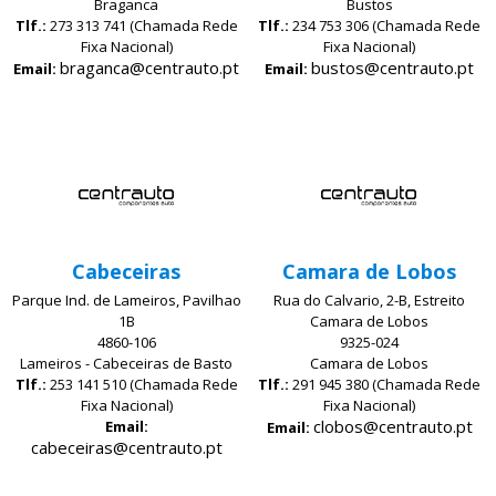
Braganca
Bustos
Tlf.:
273 313 741 (Chamada Rede
Tlf.:
234 753 306 (Chamada Rede
Fixa Nacional)
Fixa Nacional)
braganca@centrauto.pt
bustos@centrauto.pt
Email:
Email:
Cabeceiras
Camara de Lobos
Parque Ind. de Lameiros, Pavilhao
Rua do Calvario, 2-B, Estreito
1B
Camara de Lobos
4860-106
9325-024
Lameiros - Cabeceiras de Basto
Camara de Lobos
Tlf.:
253 141 510 (Chamada Rede
Tlf.:
291 945 380 (Chamada Rede
Fixa Nacional)
Fixa Nacional)
clobos@centrauto.pt
Email:
Email:
cabeceiras@centrauto.pt