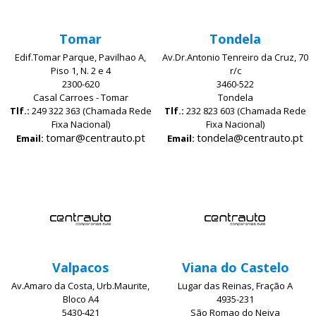
Tomar
Tondela
Edif.Tomar Parque, Pavilhao A,
Av.Dr.Antonio Tenreiro da Cruz, 70
Piso 1, N. 2 e 4
r/c
2300-620
3460-522
Casal Carroes - Tomar
Tondela
Tlf.:
249 322 363 (Chamada Rede
Tlf.:
232 823 603 (Chamada Rede
Fixa Nacional)
Fixa Nacional)
tomar@centrauto.pt
tondela@centrauto.pt
Email:
Email:
Valpacos
Viana do Castelo
Av.Amaro da Costa, Urb.Maurite,
Lugar das Reinas, Fração A
Bloco A4
4935-231
5430-421
São Romao do Neiva