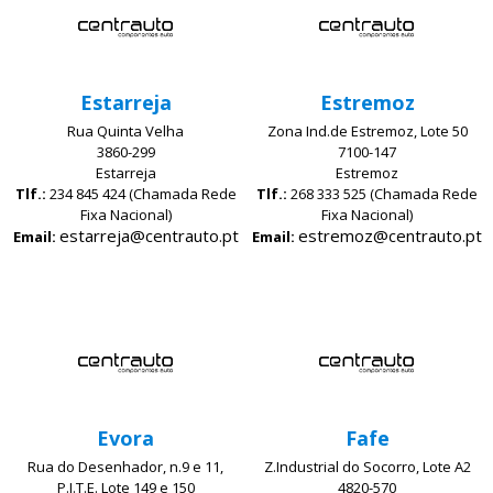
Estarreja
Estremoz
Rua Quinta Velha
Zona Ind.de Estremoz, Lote 50
3860-299
7100-147
Estarreja
Estremoz
Tlf.:
234 845 424 (Chamada Rede
Tlf.:
268 333 525 (Chamada Rede
Fixa Nacional)
Fixa Nacional)
estarreja@centrauto.pt
estremoz@centrauto.pt
Email:
Email:
Evora
Fafe
Rua do Desenhador, n.9 e 11,
Z.Industrial do Socorro, Lote A2
P.I.T.E. Lote 149 e 150
4820-570