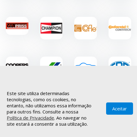
Este site utiliza determinadas
ver mais
tecnologias, como os cookies, no
entanto, não utilizamos essa informação
Aceitar
para outros fins. Consulte a nossa
Política de Privacidade
. Ao navegar no
© 2021
INOVAnet
.
Todos os
direitos reservados
.
Política de
site estará a consentir a sua utilização.
▲
privacidade
.
Termos de utilização
.